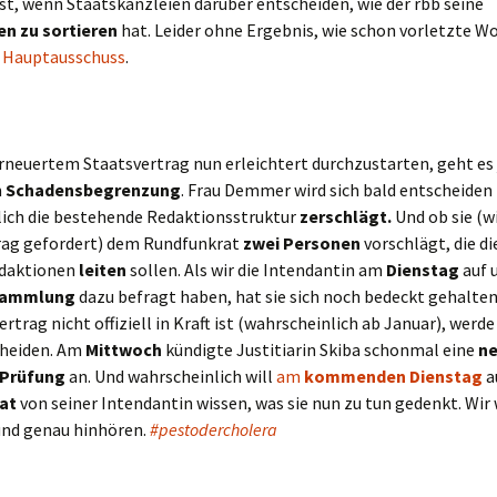
st, wenn Staatskanzleien darüber entscheiden, wie der rbb seine
n zu sortieren
hat. Leider ohne Ergebnis, wie schon vorletzte W
 Hauptausschuss
.
rneuertem Staatsvertrag nun erleichtert durchzustarten, geht es 
m
Schadensbegrenzung
. Frau Demmer wird sich bald entscheiden
lich die bestehende Redaktionsstruktur
zerschlägt.
Und ob sie (
rag gefordert) dem Rundfunkrat
zwei Personen
vorschlägt, die d
edaktionen
leiten
sollen. Als wir die Intendantin am
Dienstag
auf 
sammlung
dazu befragt haben, hat sie sich noch bedeckt gehalten
rtrag nicht offiziell in Kraft ist (wahrscheinlich ab Januar), werde
cheiden. Am
Mittwoch
kündigte Justitiarin Skiba schonmal eine
n
 Prüfung
an. Und wahrscheinlich will
am
kommenden Dienstag
a
at
von seiner Intendantin wissen, was sie nun zu tun gedenkt. Wir
 und genau hinhören.
#pestodercholera