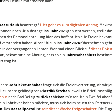
ft
am Zielbild mitarbeiten kann.
Resturlaub
beantragt?
Hier geht es zum digitalen Antrag
. Maxim
 können noch Urlaubstage
ins Jahr 2023
gebucht werden, stellt da
en der Personalabteilung klar, das hoffentlich alle Freien beko
d verstanden haben. Alten Urlaub
ins Jahr 2024
rübernehmen geht
e in den vergangenen Jahren. Wer mal einen Blick auf
dieses Dok
at, bekommt eine Ahnung, dass so ein
Jahresabschluss
bestimm
tstag ist.
ndere
Jobticket-Inhaber
fragt sich die Freienvertretung, ob wir je
lle unsere gekündigten
Plastikkärtchen
jeweils in Briefumschlä
obus
nach Bad Belzig
zurückschicken
müssen. Kein Zweifel aber:
 ein Jobticket haben möchte, muss sich beim neuen rbb-Partner
B
en
. Das
Bestellportal
ist
seit dieser Woche freigeschaltet
. Die Zu