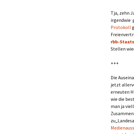
Tja, zehn J
irgendwie
Protokoll
g
Freienvertr
rbb-Staat
Stellen wi
+++
Die Ausein
jetzt aller
erneuten H
wie die be
man ja viel
Zusammenl
zu„Landesa
Medienauss