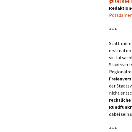
gute Idee
i
Redaktione
Potsdamer
+++
Statt mit e
erstmal u
sie tatsäch
Staatsvert
Regionalr
Freienver
der Staatsve
nicht ents
rechtliche
Rundfunkr
dabei sein
+++