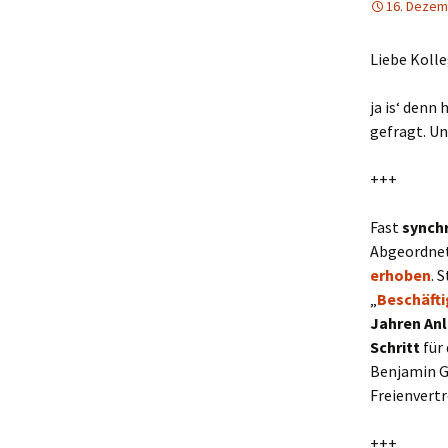
16. Dezem
Liebe Koll
ja is‘ denn
gefragt. Un
+++
Fast
synch
Abgeordnet
erhoben
. 
„
Beschäfti
Jahren An
Schritt
für 
Benjamin G
Freienvertr
+++