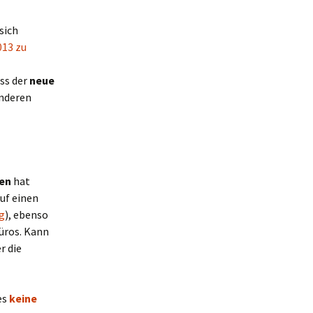
sich
013 zu
ass der
neue
anderen
ten
hat
uf einen
g
), ebenso
üros. Kann
r die
es
keine