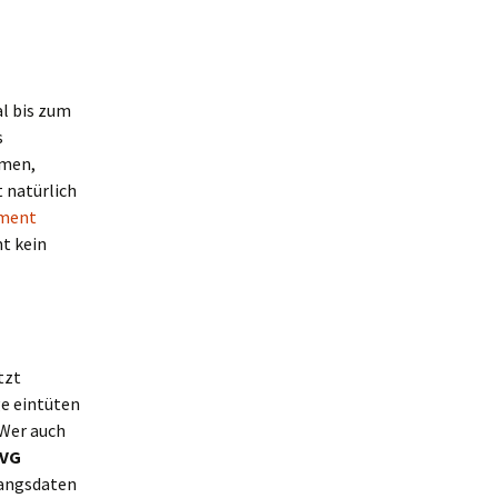
al bis zum
s
mmen,
 natürlich
ument
t kein
tzt
ge eintüten
 Wer auch
VG
gangsdaten