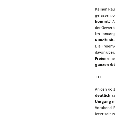
Keinen Rau
gelassen, 
kommt.“
A
der Gewerks
Im Januar g
Rundfunk
Die Freienv
davon über
Freien
eine
ganzen rb
+++
An den Kol
deutlich
se
Umgang
mi
Vorabend-F
jetzt seit 