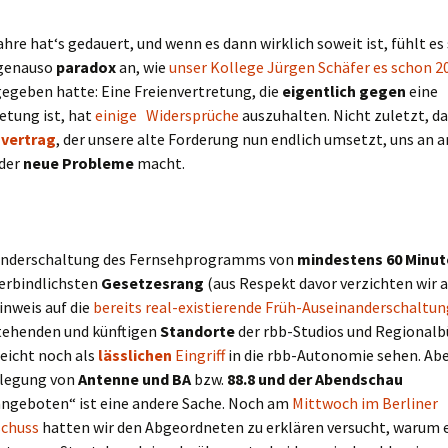
ahre hat‘s gedauert, und wenn es dann wirklich soweit ist, fühlt es 
 genauso
paradox
an, wie
unser Kollege Jürgen Schäfer es schon 2
egeben hatte: Eine Freienvertretung, die
eigentlich gegen
eine
etung ist, hat
einige Widersprüche
auszuhalten. Nicht zuletzt, d
svertrag
, der unsere alte Forderung nun endlich umsetzt, uns an 
eder
neue Probleme
macht.
anderschaltung des Fernsehprogramms von
mindestens 60 Minu
verbindlichsten
Gesetzesrang
(aus Respekt davor verzichten wir a
inweis auf die
bereits real-existierende
Früh-Auseinanderschaltun
stehenden und künftigen
Standorte
der rbb-Studios und Regionalb
leicht noch als
lässlichen
Eingriff
in die rbb-Autonomie sehen. Abe
egung von
Antenne und BA
bzw.
88.8 und der Abendschau
ngeboten“ ist eine andere Sache. Noch am
Mittwoch im Berliner
chuss
hatten wir den Abgeordneten zu erklären versucht, warum 