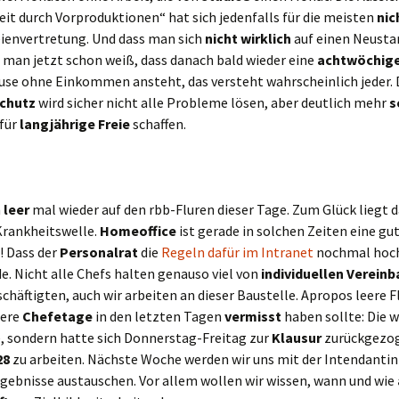
it durch Vorproduktionen“ hat sich jedenfalls für die meisten
nic
eienvertretung. Und dass man sich
nicht wirklich
auf einen Neusta
 man jetzt schon weiß, dass danach bald wieder eine
achtwöchig
e ohne Einkommen ansteht, das versteht wahrscheinlich jeder.
chutz
wird sicher nicht alle Probleme lösen, aber deutlich mehr
s
für
langjährige Freie
schaffen.
n
leer
mal wieder auf den rbb-Fluren dieser Tage. Zum Glück liegt d
Krankheitswelle.
Homeoffice
ist gerade in solchen Zeiten eine gu
! Dass der
Personalrat
die
Regeln dafür im Intranet
nochmal hoch
e. Nicht alle Chefs halten genauso viel von
individuellen Verein
schäftigten, auch wir arbeiten an dieser Baustelle. Apropos leere Fl
sere
Chefetage
in den letzten Tagen
vermisst
haben sollte: Die w
, sondern hatte sich Donnerstag-Freitag zur
Klausur
zurückgezo
28
zu arbeiten. Nächste Woche werden wir uns mit der Intendantin 
gebnisse austauschen. Vor allem wollen wir wissen, wann und wie