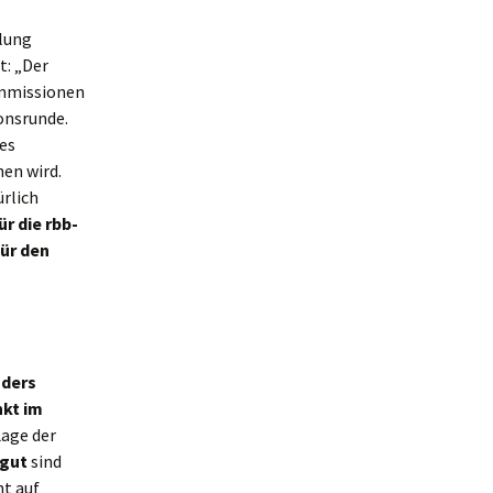
mlung
t: „Der
ommissionen
onsrunde.
des
hen wird.
ürlich
ür die
rbb-
für den
ders
nkt im
 Lage der
gut
sind
ht auf