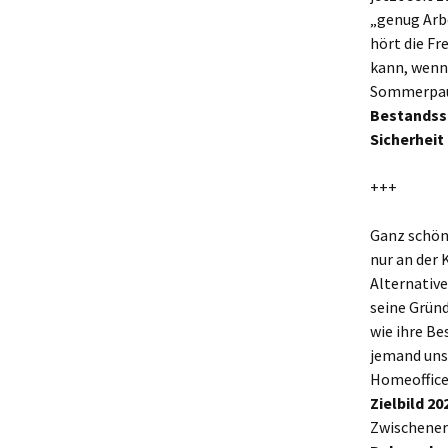
„genug Arbe
hört die Fr
kann, wenn
Sommerpaus
Bestandss
Sicherheit
+++
Ganz schö
nur an der 
Alternative
seine Gründ
wie ihre Be
jemand un
Homeoffice
Zielbild 20
Zwischener