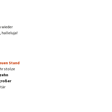
n wieder
 halleluja!
euen Stand
hr stolze
zehn
großer
etär