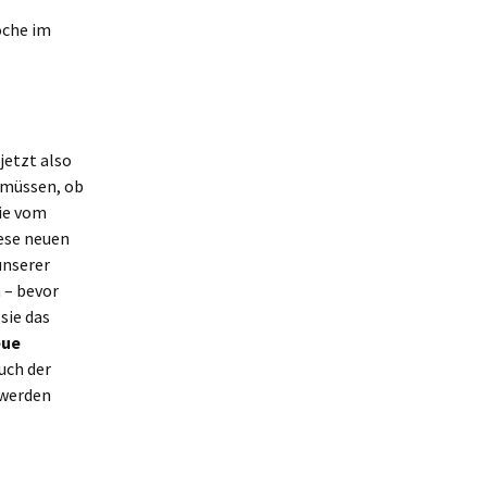
oche im
jetzt also
 müssen, ob
wie vom
iese neuen
unserer
 – bevor
 sie das
eue
uch der
 werden