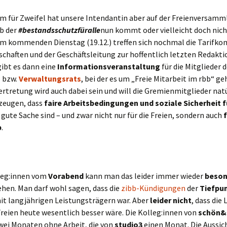
m für Zweifel hat unsere Intendantin aber auf der Freienversam
ob der
#bestandsschutzfüralle
nun kommt oder vielleicht doch nich
m kommenden Dienstag (19.12.) treffen sich nochmal die Tarifk
chaften und der Geschäftsleitung zur hoffentlich letzten Redakti
ibt es dann eine
Informationsveranstaltung
für die Mitglieder 
– bzw.
Verwaltungsrats
, bei der es um „Freie Mitarbeit im rbb“ ge
ertretung wird auch dabei sein und will die Gremienmitglieder nat
zeugen, dass
faire Arbeitsbedingungen
und
soziale Sicherheit
f
 gute Sache sind – und zwar nicht nur für die Freien, sondern auch
b
.
leg:innen vom
Vorabend
kann man das leider immer wieder
beson
hen. Man darf wohl sagen, dass die
zibb-Kündigungen
der
Tiefpu
t langjährigen Leistungsträgern war. Aber
leider nicht
, dass die
reien heute wesentlich besser wäre. Die Kolleg:innen von
schön&
zwei Monaten ohne Arbeit, die von
studio3
einen Monat. Die Aussic