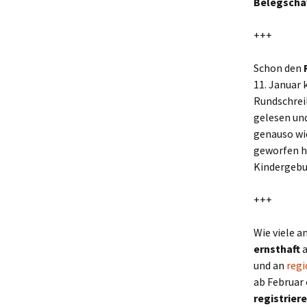
Belegscha
+++
Schon den
11. Januar
Rundschreib
gelesen un
genauso wi
geworfen h
Kindergebur
+++
Wie viele a
ernsthaft
a
und an
regi
ab Februar
registrier