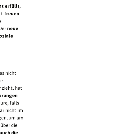
ht erfüllt
,
rt
freuen
e
 Der
neue
oziale
as nicht
te
zieht, hat
barungen
ure, falls
ar nicht im
gen, um am
über die
auch die