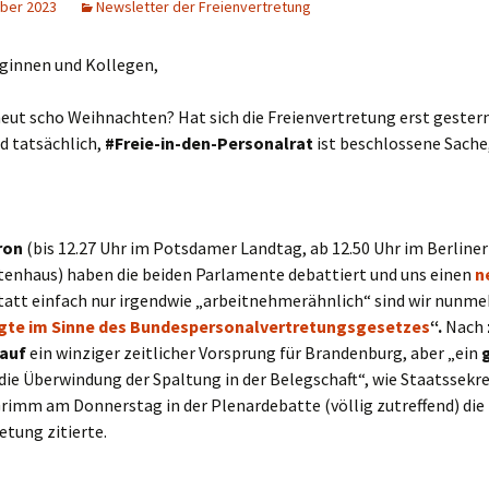
ber 2023
Newsletter der Freienvertretung
eginnen und Kollegen,
 heut scho Weihnachten? Hat sich die Freienvertretung erst gester
d tatsächlich,
#Freie-in-den-Personalrat
ist beschlossene Sache,
ron
(bis 12.27 Uhr im Potsdamer Landtag, ab 12.50 Uhr im Berliner
enhaus) haben die beiden Parlamente debattiert und uns einen
n
Statt einfach nur irgendwie „arbeitnehmerähnlich“ sind wir nunme
gte
im Sinne des
Bundespersonalvertretungsgesetzes
“.
Nach
lauf
ein winziger zeitlicher Vorsprung für Brandenburg, aber „ein
die Überwindung der Spaltung in der Belegschaft“, wie Staatssekr
rimm am Donnerstag in der Plenardebatte (völlig zutreffend) die
etung zitierte.