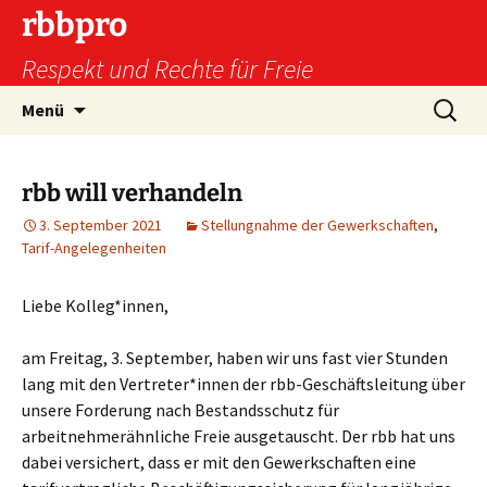
Zum
rbbpro
Inhalt
Respekt und Rechte für Freie
springen
Suchen
Menü
nach:
rbb will verhandeln
3. September 2021
Stellungnahme der Gewerkschaften
,
Tarif-Angelegenheiten
Liebe Kolleg*innen,
am Freitag, 3. September, haben wir uns fast vier Stunden
lang mit den Vertreter*innen der rbb-Geschäftsleitung über
unsere Forderung nach Bestandsschutz für
arbeitnehmerähnliche Freie ausgetauscht. Der rbb hat uns
dabei versichert, dass er mit den Gewerkschaften eine