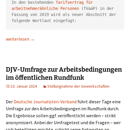
In den bestehenden 
Tarifvertrag für 
arbeitnehmerähnliche Personen
 (TVaäP) in der 
Fassung von 2019 wird als neuer Abschnitt der 
folgende Wortlaut eingefügt: 
Im Wortlaut: Der #Bestandsschutzfüralle
weiterlesen
→
DJV-Umfrage zur Arbeitsbedingungen
im öffentlichen Rundfunk
10. Januar 2024
Stellungnahme der Gewerkschaften
Der
Deutsche Journalisten-Verband
führt dieser Tage eine
Umfrage zur den Arbeitsbedingungen im Rundfunk durch.
Die Ergebnisse sollen ggf. veröffentlicht werden – strikt
anonymisiert. Anbei der Umfragetext und die Fragen – wer
sich beteilligen möchte, schickt seine Antworten an