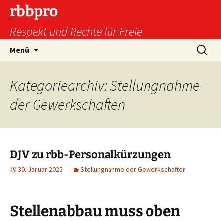
Zum
rbbpro
Inhalt
Respekt und Rechte für Freie
springen
Suchen
Menü
nach:
Kategoriearchiv: Stellungnahme
der Gewerkschaften
DJV zu rbb-Personalkürzungen
30. Januar 2025
Stellungnahme der Gewerkschaften
Stellenabbau muss oben