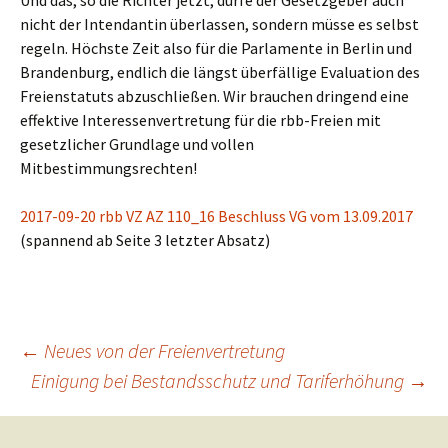
Und das, so die Richter jetzt, dürfe der Gesetzgeber auch
nicht der Intendantin überlassen, sondern müsse es selbst
regeln. Höchste Zeit also für die Parlamente in Berlin und
Brandenburg, endlich die längst überfällige Evaluation des
Freienstatuts abzuschließen. Wir brauchen dringend eine
effektive Interessenvertretung für die rbb-Freien mit
gesetzlicher Grundlage und vollen
Mitbestimmungsrechten!
2017-09-20 rbb VZ AZ 110_16 Beschluss VG vom 13.09.2017
(spannend ab Seite 3 letzter Absatz)
Beitragsnavigation
←
Neues von der Freienvertretung
Einigung bei Bestandsschutz und Tariferhöhung
→