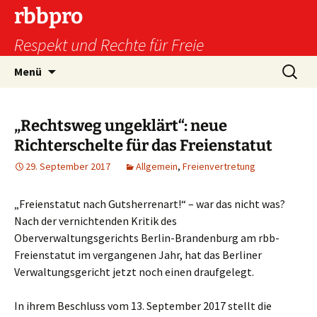
Zum
rbbpro
Inhalt
Respekt und Rechte für Freie
springen
Suchen
Menü
nach:
„Rechtsweg ungeklärt“: neue
Richterschelte für das Freienstatut
29. September 2017
Allgemein
,
Freienvertretung
„Freienstatut nach Gutsherrenart!“ – war das nicht was?
Nach der vernichtenden Kritik des
Oberverwaltungsgerichts Berlin-Brandenburg am rbb-
Freienstatut im vergangenen Jahr, hat das Berliner
Verwaltungsgericht jetzt noch einen draufgelegt.
In ihrem Beschluss vom 13. September 2017 stellt die