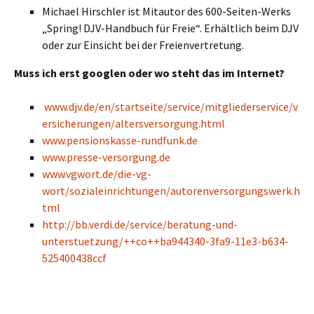
Michael Hirschler ist Mitautor des 600-Seiten-Werks
„Spring! DJV-Handbuch für Freie“. Erhältlich beim DJV
oder zur Einsicht bei der Freienvertretung.
Muss ich erst googlen oder wo steht das im Internet?
www.djv.de/en/startseite/service/mitgliederservice/v
ersicherungen/altersversorgung.html
www.pensionskasse-rundfunk.de
www.presse-versorgung.de
www.vgwort.de/die-vg-
wort/sozialeinrichtungen/autorenversorgungswerk.h
tml
http://bb.verdi.de/service/beratung-und-
unterstuetzung/++co++ba944340-3fa9-11e3-b634-
525400438ccf