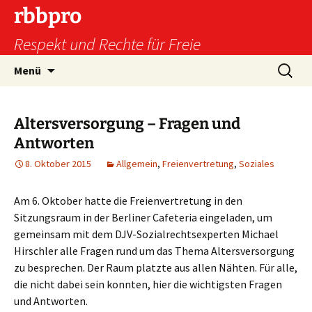
Zum
rbbpro
Inhalt
Respekt und Rechte für Freie
springen
Suchen
Menü
nach:
Altersversorgung – Fragen und
Antworten
8. Oktober 2015
Allgemein
,
Freienvertretung
,
Soziales
Am 6. Oktober hatte die Freienvertretung in den
Sitzungsraum in der Berliner Cafeteria eingeladen, um
gemeinsam mit dem DJV-Sozialrechtsexperten Michael
Hirschler alle Fragen rund um das Thema Altersversorgung
zu besprechen. Der Raum platzte aus allen Nähten. Für alle,
die nicht dabei sein konnten, hier die wichtigsten Fragen
und Antworten.