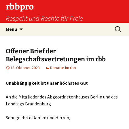
Zum
rbbpro
Inhalt
Respekt und Rechte für Freie
springen
Suchen
Menü
nach:
Offener Brief der
Belegschaftsvertretungen im rbb
13. Oktober 2023
Debatte im rbb
Unabhängigkeit ist unser höchstes Gut
An die Mitglieder des Abgeordnetenhauses Berlin und des
Landtags Brandenburg
Sehr geehrte Damen und Herren,