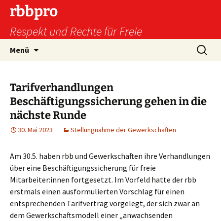
Zum
rbbpro
Inhalt
Respekt und Rechte für Freie
springen
Suchen
Menü
nach:
Tarifverhandlungen
Beschäftigungssicherung gehen in die
nächste Runde
30. Mai 2023
Stellungnahme der Gewerkschaften
Am 30.5. haben rbb und Gewerkschaften ihre Verhandlungen
über eine Beschäftigungssicherung für freie
Mitarbeiter:innen fortgesetzt. Im Vorfeld hatte der rbb
erstmals einen ausformulierten Vorschlag für einen
entsprechenden Tarifvertrag vorgelegt, der sich zwar an
dem Gewerkschaftsmodell einer „anwachsenden