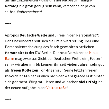
um die Einzelheiten – dass uns der Mitbestimmungs-
Katalog nie groß genug sein kann, versteht sich ja von
selbst.
#tobecontinued
+++
Apropos
Deutsche Welle
und „Freie in den Personalrat“:
Ganz besonders freut sich die Freienvertretung über eine
Personalentscheidung des frisch gewählten örtlichen
Personalrats
der DW Berlin. Der neue Vorsitzende
Klaus
Barm
mag zwar aus Sicht der Deutschen Welle ein „Fester“
sein – wir aber im rbb kennen ihn seit vielen Jahren sehr gut
als
freien Kollegen
Ton-Ingenieur. Seine letzten freien
rbb-Schichten
hat er auch nach der Wahl gerade erst hinter
sich gebracht. Wir gratulieren und wünschen
viel Erfolg
bei
der neuen Aufgabe in der
Voltastraße
!
+++