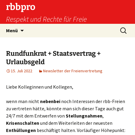
Zum
rbbpro
Inhalt
Respekt und Rechte für Freie
springen
Suchen
Menü
nach:
Rundfunkrat + Staatsvertrag +
Urlaubsgeld
15. Juli 2022
Newsletter der Freienvertretung
Liebe Kolleginnen und Kollegen,
wenn man nicht
nebenbei
noch Interessen der rbb-Freien
zu vertreten hätte, könnte man sich dieser Tage auch gut
24/7 mit dem Entwerfen von
Stellungnahmen
,
Krisenschalten
und dem Weiterleiten der neuesten
Enthüllungen
beschäftigt halten. Vorläufiger Höhepunkt: