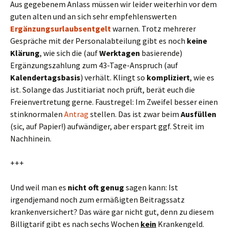
Aus gegebenem Anlass müssen wir leider weiterhin vor dem
guten alten und an sich sehr empfehlenswerten
Ergänzungsurlaubsentgelt
warnen. Trotz mehrerer
Gespräche mit der Personalabteilung gibt es noch
keine
Klärung
, wie sich die (auf
Werktagen
basierende)
Ergänzungszahlung zum 43-Tage-Anspruch (auf
Kalendertagsbasis
) verhält. Klingt so
kompliziert
, wie es
ist. Solange das Justitiariat noch prüft, berät euch die
Freienvertretung gerne. Faustregel: Im Zweifel besser einen
stinknormalen
Antrag
stellen. Das ist zwar beim
Ausfüllen
(sic, auf Papier!) aufwändiger, aber erspart ggf. Streit im
Nachhinein.
+++
Und weil man es
nicht oft genug
sagen kann: Ist
irgendjemand noch zum ermäßigten Beitragssatz
krankenversichert? Das wäre gar nicht gut, denn zu diesem
Billigtarif gibt es nach sechs Wochen
kein
Krankengeld.