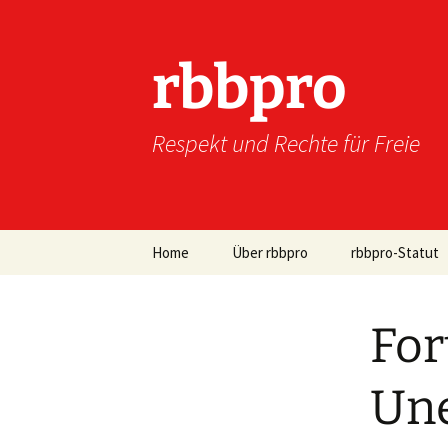
Zum
Inhalt
springen
rbbpro
Respekt und Rechte für Freie
Home
Über rbbpro
rbbpro-Statut
For
Une