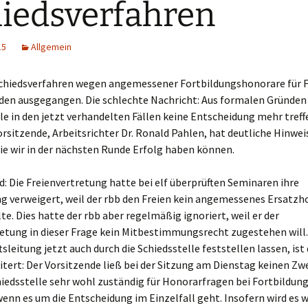
iedsverfahren
15
Allgemein
Schiedsverfahren wegen angemessener Fortbildungshonorare für Fr
den ausgegangen. Die schlechte Nachricht: Aus formalen Gründen 
le in den jetzt verhandelten Fällen keine Entscheidung mehr treff
orsitzende, Arbeitsrichter Dr. Ronald Pahlen, hat deutliche Hinwei
ie wir in der nächsten Runde Erfolg haben können.
: Die Freienvertretung hatte bei elf überprüften Seminaren ihre
 verweigert, weil der rbb den Freien kein angemessenes Ersatzh
te. Dies hatte der rbb aber regelmäßig ignoriert, weil er der
etung in dieser Frage kein Mitbestimmungsrecht zugestehen will.
tsleitung jetzt auch durch die Schiedsstelle feststellen lassen, ist
itert: Der Vorsitzende ließ bei der Sitzung am Dienstag keinen Zwe
hiedsstelle sehr wohl zuständig für Honorarfragen bei Fortbildung
wenn es um die Entscheidung im Einzelfall geht. Insofern wird es w