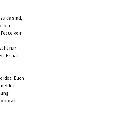
zu da sind,
o bei
 Feste kein
wahl nur
n. Er hat
erdet, Euch
 meldet
mung
 Honorare