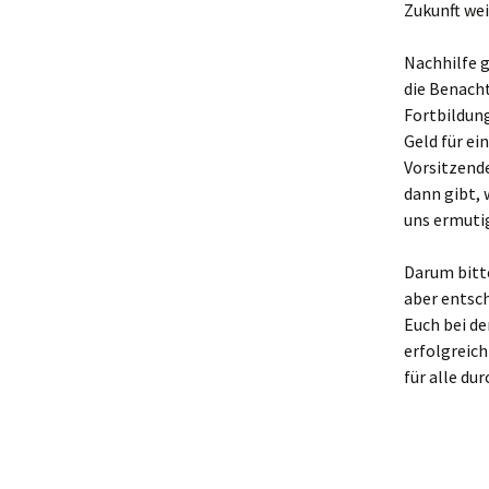
Zukunft we
Nachhilfe g
die Benacht
Fortbildung
Geld für e
Vorsitzende
dann gibt, 
uns ermutig
Darum bitt
aber entsc
Euch bei d
erfolgreic
für alle du