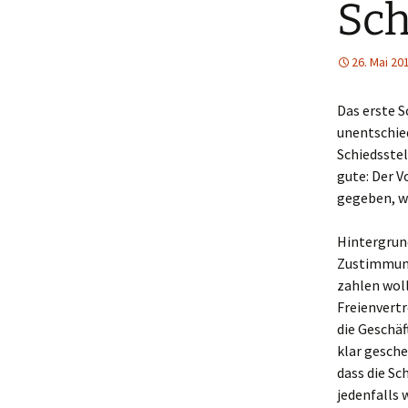
Sch
26. Mai 20
Das erste 
unentschie
Schiedsstel
gute: Der V
gegeben, w
Hintergrund
Zustimmung
zahlen woll
Freienvertr
die Geschäf
klar gesche
dass die Sc
jedenfalls 