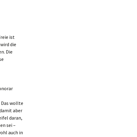
eie ist
wird die
en. Die
se
onorar
 Das wollte
 damit aber
ifel daran,
en sei –
ohl auch in