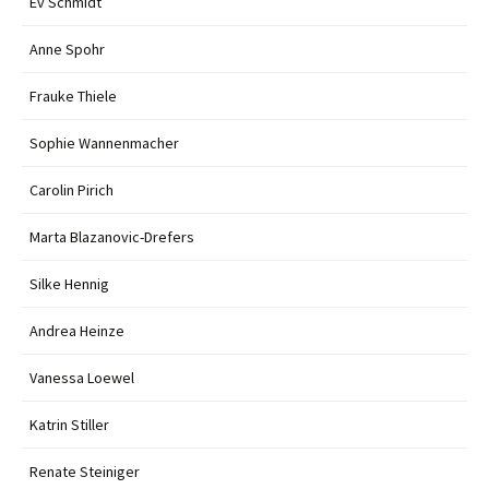
Ev Schmidt
Anne Spohr
Frauke Thiele
Sophie Wannenmacher
Carolin Pirich
Marta Blazanovic-Drefers
Silke Hennig
Andrea Heinze
Vanessa Loewel
Katrin Stiller
Renate Steiniger