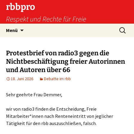
Zum
rbbpro
Inhalt
Respekt und Rechte für Freie
springen
Suchen
Menü
nach:
Protestbrief von radio3 gegen die
Nichtbeschäftigung freier Autorinnen
und Autoren über 66
18. Juni 2026
Debatte im rbb
Sehr geehrte Frau Demmer,
wir von radio3 finden die Entscheidung, Freie
Mitarbeiter*innen nach Renteneintritt von jeglicher
Tätigkeit für den rbb auszuschließen, falsch.