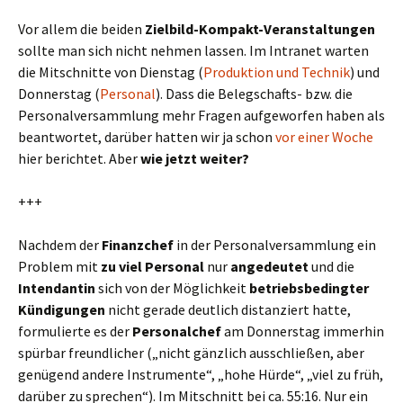
Vor allem die beiden
Zielbild-Kompakt-Veranstaltungen
sollte man sich nicht nehmen lassen. Im Intranet warten
die Mitschnitte von Dienstag (
Produktion und Technik
) und
Donnerstag (
Personal
). Dass die Belegschafts- bzw. die
Personalversammlung mehr Fragen aufgeworfen haben als
beantwortet, darüber hatten wir ja schon
vor einer Woche
hier berichtet. Aber
wie jetzt weiter?
+++
Nachdem der
Finanzchef
in der Personalversammlung ein
Problem mit
zu viel Personal
nur
angedeutet
und die
Intendantin
sich von der Möglichkeit
betriebsbedingter
Kündigungen
nicht gerade deutlich distanziert hatte,
formulierte es der
Personalchef
am Donnerstag immerhin
spürbar freundlicher („nicht gänzlich ausschließen, aber
genügend andere Instrumente“, „hohe Hürde“, „viel zu früh,
darüber zu sprechen“). Im Mitschnitt bei ca. 55:16. Nur ein