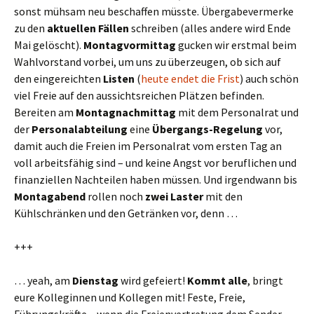
sonst mühsam neu beschaffen müsste. Übergabevermerke
zu den
aktuellen Fällen
schreiben (alles andere wird Ende
Mai gelöscht).
Montagvormittag
gucken wir erstmal beim
Wahlvorstand vorbei, um uns zu überzeugen, ob sich auf
den eingereichten
Listen
(
heute endet die Frist
) auch schön
viel Freie auf den aussichtsreichen Plätzen befinden.
Bereiten am
Montagnachmittag
mit dem Personalrat und
der
Personalabteilung
eine
Übergangs-Regelung
vor,
damit auch die Freien im Personalrat vom ersten Tag an
voll arbeitsfähig sind – und keine Angst vor beruflichen und
finanziellen Nachteilen haben müssen. Und irgendwann bis
Montagabend
rollen noch
zwei Laster
mit den
Kühlschränken und den Getränken vor, denn …
+++
… yeah, am
Dienstag
wird gefeiert!
Kommt alle
, bringt
eure Kolleginnen und Kollegen mit! Feste, Freie,