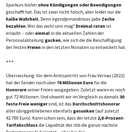
Sparkurs bisher
ohne Kündigungen oder Beendigungen
geschafft hat. Das ist zwar nicht falsch, aber leider nur die
halbe Wahrheit.
Denn irgendjemandmuss jadie
Zeche
bezahlen
. Wer das wohl sein mag?
Dreimal raten
ist
erlaubt – oder
einmal
in die aktuellen Zahlen der
Personalabteilung
gucken
, wie sich die die Beschäftigung
der festen
Freien
in den letzten Monaten so entwickelt hat.
+++
Überraschung: Vor dem Amtsantritt von Frau Vernau (2022)
hat der Sender noch über
76 Millionen Euro
für die
Honorare
seiner Freien ausgegeben. Zuletzt waren es noch
gut 72 Millionen. Und obwohl wir im Vergleich zu damals
30
feste Freie weniger
sind, ist das
Durchschnittshonorar
aller übriggebliebenen ebenfalls
gesunken
(auf zuletzt
42.700 Euro). Kann schon sein, dass der letzte
2,8-Prozent-
Tarifabschluss
die Liquidität des rbb die ganze nächste