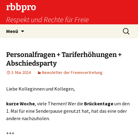
Zum
rbbpro
Inhalt
Respekt und Rechte für Freie
springen
Suchen
Menü
nach:
Personalfragen + Tariferhöhungen +
Abschiedsparty
3. Mai 2024
Newsletter der Freienvertretung
Liebe Kolleginnen und Kollegen,
kurze Woche
, viele Themen! Wer die
Brückentage
um den
1. Mai für eine Senderpause genutzt hat, hat das eine oder
andere nachzuholen.
+++