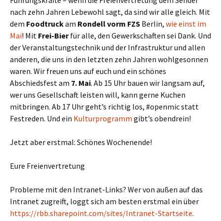
Führungskräfte – wenn die Freienvertretung dem Sender
nach zehn Jahren Lebewohl sagt, da sind wir alle gleich. Mit
dem
Foodtruck
am
Rondell vorm FZS
Berlin,
wie einst im
Mai
! Mit
Frei-Bier
für alle, den Gewerkschaften sei Dank. Und
der Veranstaltungstechnik und der Infrastruktur und allen
anderen, die uns in den letzten zehn Jahren wohlgesonnen
waren. Wir freuen uns auf euch und ein schönes
Abschiedsfest am
7. Mai
. Ab 15 Uhr bauen wir langsam auf,
wer uns Gesellschaft leisten will, kann gerne Kuchen
mitbringen. Ab 17 Uhr geht’s richtig los, #openmic statt
Festreden. Und ein
Kulturprogramm
gibt’s obendrein!
Jetzt aber erstmal: Schönes Wochenende!
Eure Freienvertretung
Probleme mit den Intranet-Links? Wer von außen auf das
Intranet zugreift, loggt sich am besten erstmal ein über
https://rbb.sharepoint.com/sites/Intranet-Startseite
.