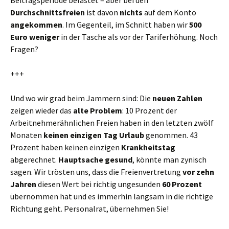
Beitragsperiode belastet – aber bei den
Durchschnittsfreien
ist davon
nichts
auf dem Konto
angekommen
. Im Gegenteil, im Schnitt haben wir
500
Euro weniger
in der Tasche als vor der Tariferhöhung. Noch
Fragen?
+++
Und wo wir grad beim Jammern sind: Die
neuen Zahlen
zeigen wieder das
alte Problem
: 10 Prozent der
Arbeitnehmerähnlichen Freien haben in den letzten zwölf
Monaten
keinen einzigen Tag Urlaub
genommen. 43
Prozent haben keinen einzigen
Krankheitstag
abgerechnet.
Hauptsache gesund
, könnte man zynisch
sagen. Wir trösten uns, dass die Freienvertretung
vor zehn
Jahren
diesen Wert bei richtig ungesunden
60 Prozent
übernommen hat und es immerhin langsam in die richtige
Richtung geht. Personalrat, übernehmen Sie!