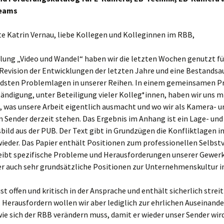
teams
e Katrin Vernau, liebe Kollegen und Kolleginnen im RBB,
ilung „Video und Wandel“ haben wir die letzten Wochen genutzt fü
 Revision der Entwicklungen der letzten Jahre und eine Bestand
ndsten Problemlagen in unserer Reihen. In einem gemeinsamen P
ändigung, unter Beteiligung vieler Kolleg*innen, haben wir uns m
, was unsere Arbeit eigentlich ausmacht und wo wir als Kamera- u
 Sender derzeit stehen. Das Ergebnis im Anhang ist ein Lage- und
ld aus der PUB. Der Text gibt in Grundzügen die Konfliktlagen in
ieder. Das Papier enthält Positionen zum professionellen Selbst
eibt spezifische Probleme und Herausforderungen unserer Gewerk
er auch sehr grundsätzliche Positionen zur Unternehmenskultur 
ist offen und kritisch in der Ansprache und enthält sicherlich strei
 Herausfordern wollen wir aber lediglich zur ehrlichen Auseinand
wie sich der RBB verändern muss, damit er wieder unser Sender wir