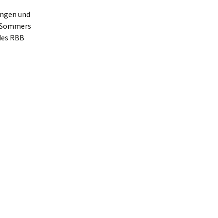
ungen und
s Sommers
 des RBB