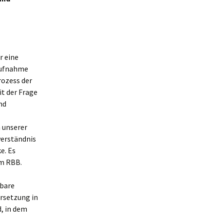
r eine
saufnahme
rozess der
it der Frage
nd
 unserer
verständnis
e. Es
im RBB.
tbare
ersetzung in
d, in dem