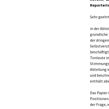
Reporter
Sehr geehrt
in der Abte
gründliche
der dringe
Selbstverst
beschäftigt
Tonleute im
Stimmungsbi
Abteilung w
und beschr
enthält ab
Das Papier 
Positionen.
der Frage, 