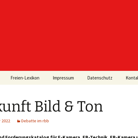
Freien-Lexikon
Impressum
Datenschutz
Konta
unft Bild & Ton
r 2022
Debatte im rbb
nd Forderungskatalog für E-Kamera, EB-Technik, EB-Kamera 