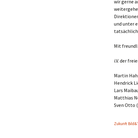
wir gerne a
weitergehen
Direktione
und unter 
tatsächlich 
Mit freund
i.V. der fre
Martin Hah
Hendrick L
Lars Maiba
Matthias N
Sven Otto 
Zukunft Bild&