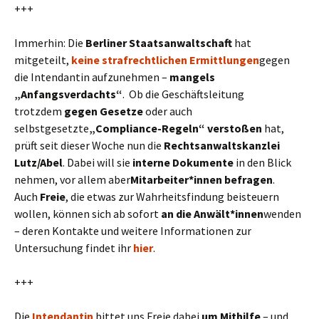
+++
Immerhin: Die
Berliner Staatsanwaltschaft
hat
mitgeteilt,
keine strafrechtlichen Ermittlungen
gegen
die Intendantin aufzunehmen –
mangels
„Anfangsverdachts“
. Ob die Geschäftsleitung
trotzdem
gegen Gesetze
oder auch
selbstgesetzte
„Compliance-Regeln“
verstoßen
hat,
prüft seit dieser Woche nun die
Rechtsanwaltskanzlei
Lutz/Abel
. Dabei will sie
interne Dokumente
in den Blick
nehmen, vor allem aber
Mitarbeiter*innen
befragen
.
Auch
Freie
, die etwas zur Wahrheitsfindung beisteuern
wollen, können sich ab sofort
an die Anwält*innen
wenden
– deren Kontakte und weitere Informationen zur
Untersuchung findet ihr
hier
.
+++
Die
Intendantin
bittet uns Freie dabei
um Mithilfe
– und