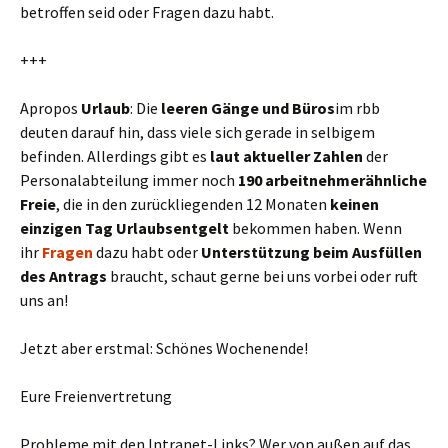
betroffen seid oder Fragen dazu habt.
+++
Apropos
Urlaub
: Die
leeren Gänge und Büros
im rbb
deuten darauf hin, dass viele sich gerade in selbigem
befinden. Allerdings gibt es
laut aktueller Zahlen
der
Personalabteilung immer noch
190 arbeitnehmerähnliche
Freie
, die in den zurückliegenden 12 Monaten
keinen
einzigen Tag Urlaubsentgelt
bekommen haben. Wenn
ihr
Fragen
dazu habt oder
Unterstützung beim Ausfüllen
des Antrags
braucht, schaut gerne bei uns vorbei oder ruft
uns an!
Jetzt aber erstmal: Schönes Wochenende!
Eure Freienvertretung
Probleme mit den Intranet-Links? Wer von außen auf das