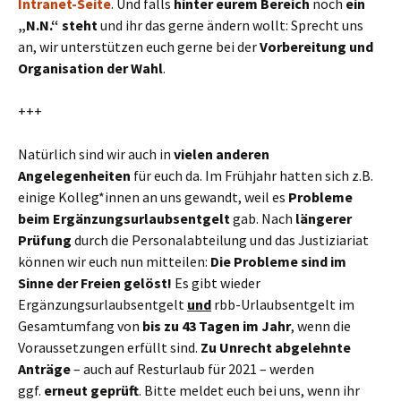
Intranet-Seite
. Und falls
hinter eurem Bereich
noch
ein
„N.N.“ steht
und ihr das gerne ändern wollt: Sprecht uns
an, wir unterstützen euch gerne bei der
Vorbereitung und
Organisation der Wahl
.
+++
Natürlich sind wir auch in
vielen anderen
Angelegenheiten
für euch da. Im Frühjahr hatten sich z.B.
einige Kolleg*innen an uns gewandt, weil es
Probleme
beim Ergänzungsurlaubsentgelt
gab. Nach
längerer
Prüfung
durch die Personalabteilung und das Justiziariat
können wir euch nun mitteilen:
Die Probleme sind im
Sinne der Freien gelöst!
Es gibt wieder
Ergänzungsurlaubsentgelt
und
rbb-Urlaubsentgelt im
Gesamtumfang von
bis zu 43 Tagen im Jahr
, wenn die
Voraussetzungen erfüllt sind.
Zu Unrecht
abgelehnte
Anträge
– auch auf Resturlaub für 2021 – werden
ggf.
erneut geprüft
. Bitte meldet euch bei uns, wenn ihr