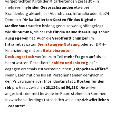
vorgebrachten Kritik der Mitarbeitenden gestellt – in
mehreren
hybriden Gesprächsrunden
etwa bei
Brandenburg aktuell, der Abendschau, Inforadio oder rbb24.
Dennoch: Die
kalkulierten Kosten für das Digitale
Medienhaus
wurden bislang genauso wenig offengelegt
wie die
Summe
, die der rbb
für die Bauvorbereitung schon
ausgegeben
hat. Auch die
Veröffentlichungen im
Intranet
etwa zur
Dienstwagen-Nutzung
oder zur DMH-
Finanzierung mittels
Betriebsrenten-
Deckungsstock
werfen zum Teil
mehr Fragen auf
als sie
beantworten. Detaillierte
Zahlen und Fakten
gibt´s
dagegen erstmals zur vermeintlichen
„Häppchen-Affäre“
.
Neun Essen mit drei bis elf Personen fanden demnach in
den Privaträumen der Intendantin statt.
Kosten für den
rbb
pro Gast: zwischen
23,12€ und 56,53€
. Die wirken
angesichts der mittlerweile im Raum stehenden Summen
inzwischen allerdings tatsächlich wie die
sprichwörtlichen
„Peanuts“
.