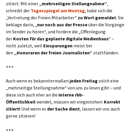
zitiert. Mit einer
„mehrseitigen Stellungnahme“
,
schreibt der
Tagesspiegel am Montag
, habe sich die
„Vertretung der Freien Mitarbeiter“
zu Wort gemeldet
. Sie
beklage darin, „
nur noch aus der Presse
über die Vorgänge
im Sender zu hören“, und fordere die „Offenlegung
der
Kosten für das geplante digitale Medienhaus
“ –
nicht zuletzt, weil
Einsparungen
meist bei
den
„Honoraren der freien Journalisten“
stattfänden.
+++
Auch wenn es bekanntermaßen
jeden Freitag
solch eine
„mehrseitige Stellungnahme“ von uns zu lesen gibt – und
diese sich auch eher an die
interne rbb-
Öffentlichkeit
wendet, müssen wir eingestehen:
Korrekt
zitiert!
Und wenn es
der Sache dient
, lassen wir uns auch
gerne zitieren!
+++