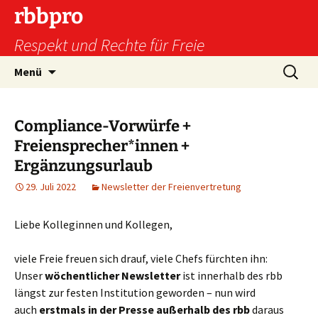
Zum
rbbpro
Inhalt
Respekt und Rechte für Freie
springen
Suchen
Menü
nach:
Compliance-Vorwürfe +
Freiensprecher*innen +
Ergänzungsurlaub
29. Juli 2022
Newsletter der Freienvertretung
Liebe Kolleginnen und Kollegen,
viele Freie freuen sich drauf, viele Chefs fürchten ihn:
Unser
wöchentlicher Newsletter
ist innerhalb des rbb
längst zur festen Institution geworden – nun wird
auch
erstmals in der Presse außerhalb des rbb
daraus