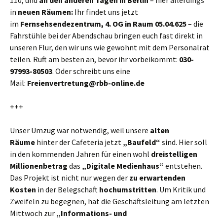
110, und
an den anderen Tagen in Berlin
– hier allerdings
in
neuen Räumen:
Ihr findet uns jetzt
im
Fernsehsendezentrum, 4. OG in Raum 05.04.625
– die
Fahrstühle bei der Abendschau bringen euch fast direkt in
unseren Flur, den wir uns wie gewohnt mit dem Personalrat
teilen. Ruft am besten an, bevor ihr vorbeikommt:
030-
97993-80503
. Oder schreibt uns eine
Mail:
Freienvertretung@rbb-online.de
+++
Unser Umzug war notwendig, weil unsere
alten
Räume
hinter der Cafeteria jetzt
„Baufeld“
sind. Hier soll
in den kommenden Jahren für einen wohl
dreistelligen
Millionenbetrag
das
„Digitale Medienhaus“
entstehen.
Das Projekt ist nicht nur wegen der
zu erwartenden
Kosten
in der Belegschaft
hochumstritten
. Um Kritik und
Zweifeln zu begegnen, hat die Geschäftsleitung am letzten
Mittwoch zur
„Informations- und