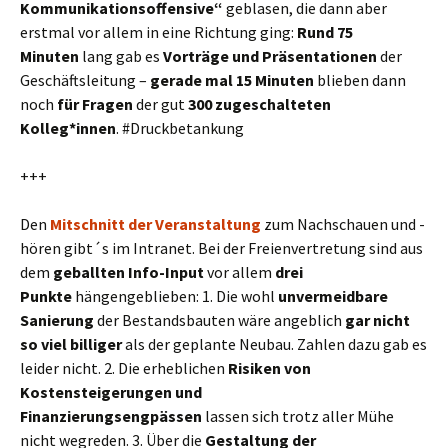
Kommunikationsoffensive“
geblasen, die dann aber
erstmal vor allem in eine Richtung ging:
Rund 75
Minuten
lang gab es
Vorträge und Präsentationen
der
Geschäftsleitung –
gerade mal 15 Minuten
blieben dann
noch
für Fragen
der gut
300 zugeschalteten
Kolleg*innen
. #Druckbetankung
+++
Den
Mitschnitt der Veranstaltung
zum Nachschauen und -
hören gibt´s im Intranet. Bei der Freienvertretung sind aus
dem
geballten Info-Input
vor allem
drei
Punkte
hängengeblieben: 1. Die wohl
unvermeidbare
Sanierung
der Bestandsbauten wäre angeblich
gar nicht
so viel billiger
als der geplante Neubau. Zahlen dazu gab es
leider nicht. 2. Die erheblichen
Risiken von
Kostensteigerungen und
Finanzierungsengpässen
lassen sich trotz aller Mühe
nicht wegreden. 3. Über die
Gestaltung der