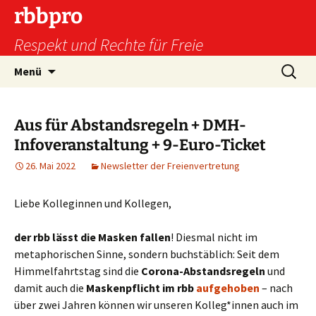
Zum
rbbpro
Inhalt
Respekt und Rechte für Freie
springen
Suchen
Menü
nach:
Aus für Abstandsregeln + DMH-
Infoveranstaltung + 9-Euro-Ticket
26. Mai 2022
Newsletter der Freienvertretung
Liebe Kolleginnen und Kollegen,
der rbb lässt die Masken fallen
! Diesmal nicht im
metaphorischen Sinne, sondern buchstäblich: Seit dem
Himmelfahrtstag sind die
Corona-Abstandsregeln
und
damit auch die
Maskenpflicht im rbb
aufgehoben
– nach
über zwei Jahren können wir unseren Kolleg*innen auch im