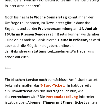
besonders? Welche Prioritäten sollte die Freienvertretung
in ihrer Arbeit setzen?
Noch bis
nächste Woche Donnerstag
könnt ihr an der
Umfrage teilnehmen, im Newsletter gibt´s dann das
Ergebnis und bei der
Freienversammlung
am
14. Juni ab
10 Uhr im Kleinen Sendesaal in Berlin
können wir darüber
– und vieles andere – diskutieren.
Gerne in Präsenz,
es wird
aber auch die Möglichkeit geben, online an
der
Hybridveranstaltung
teilzunehmen.Wir freuen uns
schon auf euch!
+++
Ein bisschen
Service
noch zum Schluss: Am 1. Juni startet
bekanntermaßen das
9-Euro-Ticket.
Ihr habt bereits
ein
Firmenticket
des rbb und fragt euch nun, wie
das
verrechnet
wird? Die
Personalabteilung
informiert
jetzt darüber:
Abonnent*innen mit Firmenticket
zahlen