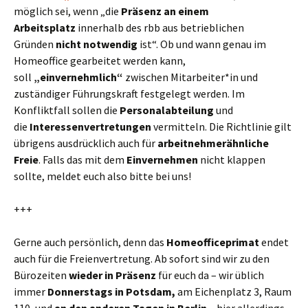
möglich sei, wenn „die
Präsenz an einem
Arbeitsplatz
innerhalb des rbb aus betrieblichen
Gründen
nicht notwendig
ist“. Ob und wann genau im
Homeoffice gearbeitet werden kann,
soll
„einvernehmlich“
zwischen Mitarbeiter*in und
zuständiger Führungskraft festgelegt werden. Im
Konfliktfall sollen die
Personalabteilung
und
die
Interessenvertretungen
vermitteln. Die Richtlinie gilt
übrigens ausdrücklich auch für
arbeitnehmerähnliche
Freie
. Falls das mit dem
Einvernehmen
nicht klappen
sollte, meldet euch also bitte bei uns!
+++
Gerne auch persönlich, denn das
Homeofficeprimat
endet
auch für die Freienvertretung. Ab sofort sind wir zu den
Bürozeiten
wieder in Präsenz
für euch da – wir üblich
immer
Donnerstags in Potsdam,
am Eichenplatz 3, Raum