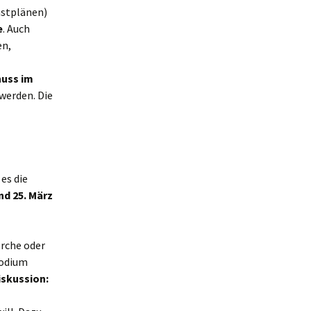
nstplänen)
e
. Auch
en,
uss im
werden. Die
 es die
und 25. März
erche oder
Podium
iskussion: