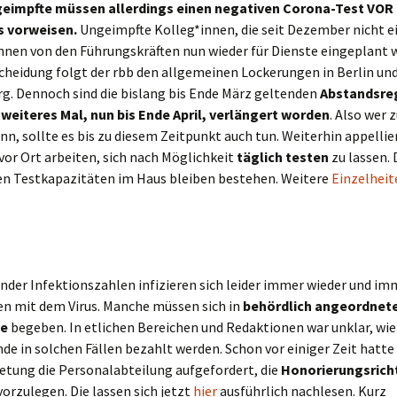
eimpfte müssen allerdings einen negativen Corona-Test VOR
s vorweisen.
Ungeimpfte Kolleg*innen, die seit Dezember nicht e
nnen von den Führungskräften nun wieder für Dienste eingeplant 
cheidung folgt der rbb den allgemeinen Lockerungen in Berlin un
g. Dennoch sind die bislang bis Ende März geltenden
Abstandsre
 weiteres Mal, nun bis Ende April, verlängert worden
. Also wer 
nn, sollte es bis zu diesem Zeitpunkt auch tun. Weiterhin appellie
e vor Ort arbeiten, sich nach Möglichkeit
täglich testen
zu lassen. 
n Testkapazitäten im Haus bleiben bestehen. Weitere
Einzelheit
nder Infektionszahlen infizieren sich leider immer wieder und i
en mit dem Virus. Manche müssen sich in
behördlich
angeordnet
ne
begeben. In etlichen Bereichen und Redaktionen war unklar, wie 
de in solchen Fällen bezahlt werden. Schon vor einiger Zeit hatte 
etung die Personalabteilung aufgefordert, die
Honorierungsricht
 vorzulegen. Die lassen sich jetzt
hier
ausführlich nachlesen. Kurz