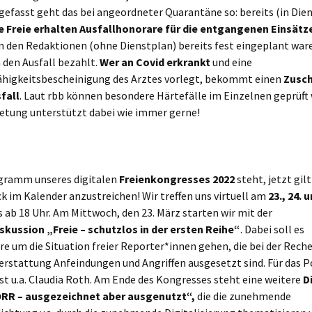
fasst geht das bei angeordneter Quarantäne so: bereits (in Die
e Freie erhalten Ausfallhonorare für die entgangenen Einsätz
on den Redaktionen (ohne Dienstplan) bereits fest eingeplant war
en Ausfall bezahlt.
Wer an Covid erkrankt
und eine
ähigkeitsbescheinigung des Arztes vorlegt, bekommt einen
Zusch
fall
. Laut rbb können besondere Härtefälle im Einzelnen geprüft 
retung unterstützt dabei wie immer gerne!
ogramm unseres digitalen
Freienkongresses 2022
steht, jetzt gilt
k im Kalender anzustreichen! Wir treffen uns virtuell am
23., 24. 
s ab 18 Uhr. Am Mittwoch, den 23. März starten wir mit der
kussion „Freie – schutzlos in der ersten Reihe“
. Dabei soll es
e um die Situation freier Reporter*innen gehen, die bei der Rech
erstattung Anfeindungen und Angriffen ausgesetzt sind. Für das 
st u.a. Claudia Roth. Am Ende des Kongresses steht eine weitere
D
ÖRR – ausgezeichnet aber ausgenutzt“,
die die zunehmende