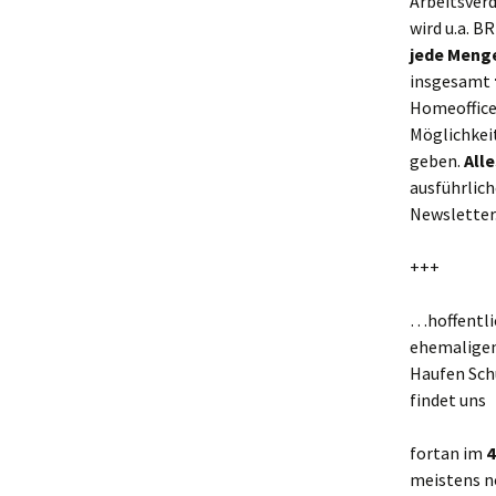
Arbeitsverd
wird u.a. 
jede Menge
insgesamt
Homeoffice,
Möglichkeit
geben.
All
ausführlich
Newsletter.
+++
…hoffentlic
ehemaligen 
Haufen Schu
findet uns
fortan im
4
meistens n