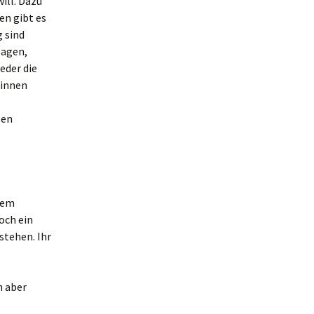
ill. Dazu
en gibt es
 sind
lagen,
eder die
*innen
ten
 dem
och ein
stehen. Ihr
n aber