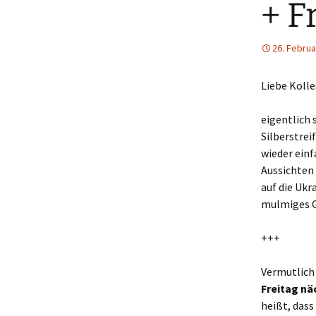
+ F
26. Februa
Liebe Koll
eigentlich
Silberstrei
wieder ein
Aussichten 
auf die Ukr
mulmiges 
+++
Vermutlich
Freitag nä
heißt, dass