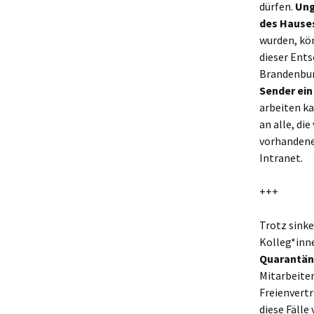
dürfen.
Ung
des Hause
wurden, kö
dieser Ents
Brandenbur
Sender ein
arbeiten ka
an alle, di
vorhandene
Intranet.
+++
Trotz sinke
Kolleg*inn
Quarantä
Mitarbeiten
Freienvertr
diese Fälle