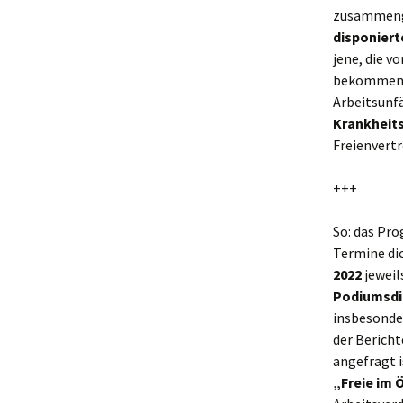
zusammenge
disponiert
jene, die v
bekommen d
Arbeitsunf
Krankheits
Freienvert
+++
So: das Pr
Termine dic
2022
jeweil
Podiumsdis
insbesonder
der Bericht
angefragt i
„Freie im 