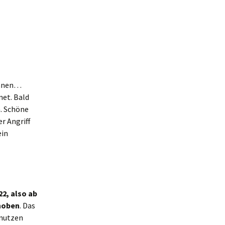
ginnen…
net. Bald
n. Schöne
r Angriff
ein
22, also ab
ehoben
. Das
enutzen