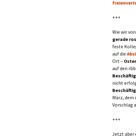
freienver
+++
Wie wir von
gerade ros
feste Kolle
auf die
Absi
Ort –
Oste
auf den rbb
Beschäfti
nicht erfol
Beschäfti
März, dem 
Vorschlag 
+++
Jetzt aber 