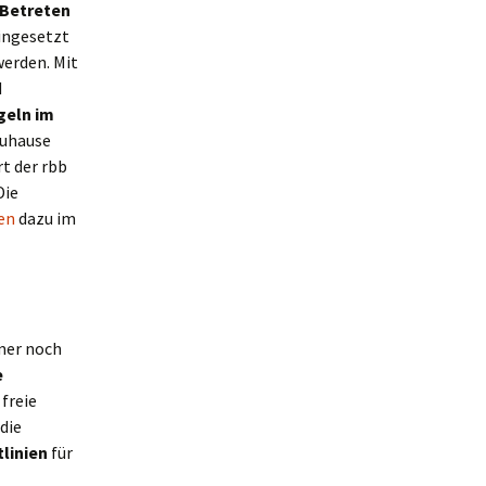
 Betreten
ingesetzt
werden. Mit
d
geln im
zuhause
rt der rbb
Die
en
dazu im
mmer noch
e
freie
die
linien
für