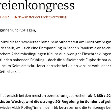
reienkongress
r 2022
Newsletter der Freienvertretung
eginnen und Kollegen,
 sollte dieser Newsletter mit einem Silberstreif am Horizont be
f deshalb, weil sich eine Entspannung in Sachen Pandemie abzeich
fachere Arbeitsbedingungen für uns alle, weniger Einschränkunge
für den nahenden Frühling – doch die aufkeimende Euphorie hat de
aine im Keim erstickt. Jetzt herrscht bei vielen von uns wohl eher 
Gefühl vor…
 hat es sich bei den meisten bereits rumgesprochen:
ab 4. März 20
chster Woche, wird die strenge 2G-Regelung im Sender aufg
 wieder ALLE Kolleg*innen, den rbb betreten und die Fahrzeuge b