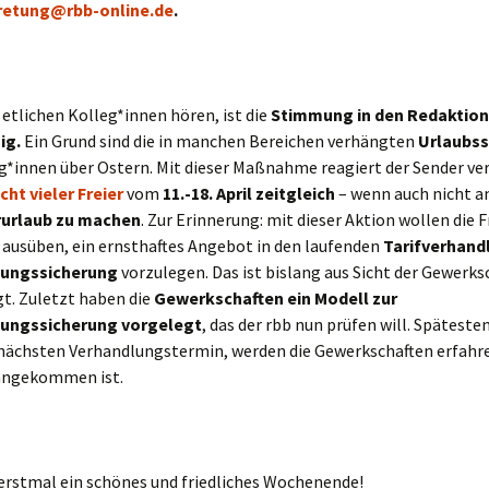
tretung@rbb-online.de
.
 etlichen Kolleg*innen hören, ist die
Stimmung in den Redaktion
ig.
Ein Grund sind die in manchen Bereichen verhängten
Urlaubss
g*innen über Ostern. Mit dieser Maßnahme reagiert der Sender ve
cht vieler Freier
vom
11.-18. April zeitgleich
– wenn auch nicht a
rurlaub zu machen
. Zur Erinnerung: mit dieser Aktion wollen die 
 ausüben, ein ernsthaftes Angebot in den laufenden
Tarifverhand
gungssicherung
vorzulegen. Das ist bislang aus Sicht der Gewerks
gt. Zuletzt haben die
Gewerkschaften ein Modell zur
gungssicherung vorgelegt
, das der rbb nun prüfen will. Späteste
nächsten Verhandlungstermin, werden die Gewerkschaften erfahre
angekommen ist.
erstmal ein schönes und friedliches Wochenende!