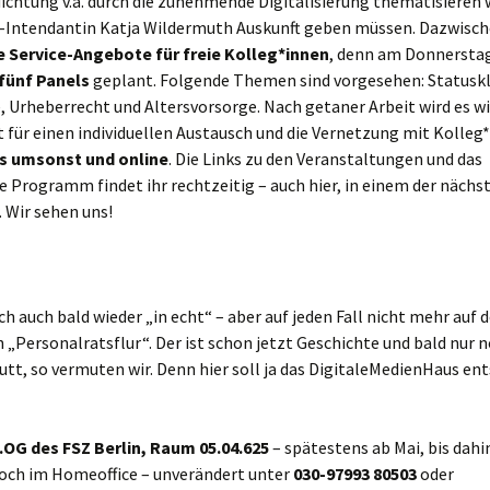
ichtung v.a. durch die zunehmende Digitalisierung thematisieren w
BR-Intendantin Katja Wildermuth Auskunft geben müssen. Dazwisch
 Service-Angebote für freie Kolleg*innen
, denn am Donnerstag
fünf Panels
geplant. Folgende Themen sind vorgesehen: Statusk
 Urheberrecht und Altersvorsorge. Nach getaner Arbeit wird es wi
 für einen individuellen Austausch und die Vernetzung mit Kolleg
es umsonst und online
. Die Links zu den Veranstaltungen und das
e Programm findet ihr rechtzeitig – auch hier, in einem der nächs
 Wir sehen uns!
h auch bald wieder „in echt“ – aber auf jeden Fall nicht mehr auf
„Personalratsflur“. Der ist schon jetzt Geschichte und bald nur n
tt, so vermuten wir. Denn hier soll ja das DigitaleMedienHaus ent
.OG des FSZ Berlin, Raum 05.04.625
– spätestens ab Mai, bis dahi
och im Homeoffice – unverändert unter
030-97993 80503
oder