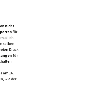
en nicht
perren
für
rmutlich
m selben
Freien Druck
lungen für
chaften
ns am 16.
n, wie der