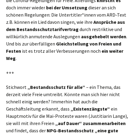
die Corona-Regelungen für Freie. Allerdings
knirscht es
doch immer wieder
bei der Umsetzung
dieser an sich
schönen Regelungen: Die Untertitler*innen vom ARD-Text
z.B. können ein Lied davon singen, wie ihre
Ansprüche aus
dem Bestandsschutztarifvertrag
durch restriktive und
willkürlich anmutende Auslegungen
ausgehebelt werden
.
Und bis zur überfälligen
Gleichstellung von Freien und
Festen
ist es trotz aller Verbesserungen noch
ein weiter
Weg
.
+++
Stichwort
„Bestandsschutz für alle“
– ein Thema, das
derzeit viele Freie umtreibt. Könnte man sich hier nicht
schnell einig werden? Immerhin hat auch die
Geschäftsleitung erkannt, dass
„Existenzängste“
ein
Hauptmotiv für die Mai-Proteste waren (Justitiarin Lange),
sie will mit ihren Freien
„auf Dauer“ zusammenarbeiten
und findet, dass der
NPG-Bestandsschutz
„eine gute