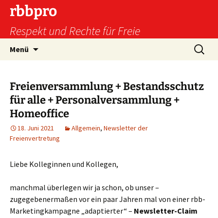
Zum
rbbpro
Inhalt
Respekt und Rechte für Freie
springen
Suchen
Menü
nach:
Freienversammlung + Bestandsschutz
für alle + Personalversammlung +
Homeoffice
18. Juni 2021
Allgemein
,
Newsletter der
Freienvertretung
Liebe Kolleginnen und Kollegen,
manchmal überlegen wir ja schon, ob unser –
zugegebenermaßen vor ein paar Jahren mal von einer rbb-
Marketingkampagne „adaptierter“ –
Newsletter-Claim