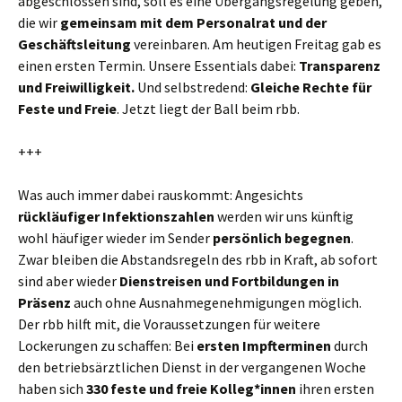
abgeschlossen sind, soll es eine Übergangsregelung geben,
die wir
gemeinsam mit dem Personalrat
und der
Geschäftsleitung
vereinbaren. Am heutigen Freitag gab es
einen ersten Termin. Unsere Essentials dabei:
Transparenz
und Freiwilligkeit.
Und selbstredend:
Gleiche Rechte für
Feste und Freie
. Jetzt liegt der Ball beim rbb.
+++
Was auch immer dabei rauskommt: Angesichts
rückläufiger Infektionszahlen
werden wir uns künftig
wohl häufiger wieder im Sender
persönlich begegnen
.
Zwar bleiben die Abstandsregeln des rbb in Kraft, ab sofort
sind aber wieder
Dienstreisen und Fortbildungen in
Präsenz
auch ohne Ausnahmegenehmigungen möglich.
Der rbb hilft mit, die Voraussetzungen für weitere
Lockerungen zu schaffen: Bei
ersten Impfterminen
durch
den betriebsärztlichen Dienst in der vergangenen Woche
haben sich
330 feste und freie Kolleg*innen
ihren ersten