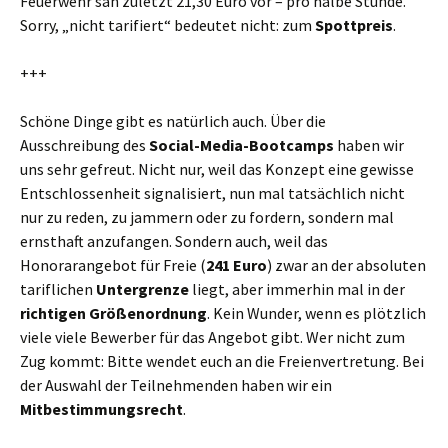
Feuerwehr sah zuletzt 21,30 Euro vor – pro halbe Stunde.
Sorry, „nicht tarifiert“ bedeutet nicht: zum
Spottpreis
.
+++
Schöne Dinge gibt es natürlich auch. Über die
Ausschreibung des
Social-Media-Bootcamps
haben wir
uns sehr gefreut. Nicht nur, weil das Konzept eine gewisse
Entschlossenheit signalisiert, nun mal tatsächlich nicht
nur zu reden, zu jammern oder zu fordern, sondern mal
ernsthaft anzufangen. Sondern auch, weil das
Honorarangebot für Freie (
241 Euro
) zwar an der absoluten
tariflichen
Untergrenze
liegt, aber immerhin mal in der
richtigen Größenordnung
. Kein Wunder, wenn es plötzlich
viele viele Bewerber für das Angebot gibt. Wer nicht zum
Zug kommt: Bitte wendet euch an die Freienvertretung. Bei
der Auswahl der Teilnehmenden haben wir ein
Mitbestimmungsrecht
.