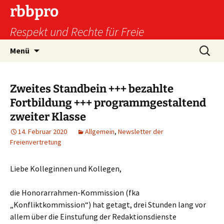
Zum
rbbpro
Inhalt
Respekt und Rechte für Freie
springen
Suchen
Menü
nach:
Zweites Standbein +++ bezahlte
Fortbildung +++ programmgestaltend
zweiter Klasse
14. Februar 2020
Allgemein
,
Newsletter der
Freienvertretung
Liebe Kolleginnen und Kollegen,
die Honorarrahmen-Kommission (fka
„Konfliktkommission“) hat getagt, drei Stunden lang vor
allem über die Einstufung der Redaktionsdienste