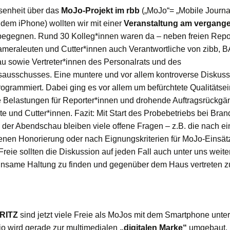
senheit über das
MoJo-Projekt im rbb
(„MoJo“= „Mobile Journal
 dem iPhone) wollten wir mit einer
Veranstaltung am vergang
egegnen. Rund 30 Kolleg*innen waren da – neben freien Repor
meraleuten und Cutter*innen auch Verantwortliche von zibb, B
 sowie Vertreter*innen des Personalrats und des
ausschusses. Eine muntere und vor allem kontroverse Diskuss
rogrammiert. Dabei ging es vor allem um befürchtete Qualitätse
e Belastungen für Reporter*innen und drohende Auftragsrückgän
e und Cutter*innen. Fazit: Mit Start des Probebetriebs bei Bra
d der Abendschau bleiben viele offene Fragen – z.B. die nach ei
en Honorierung oder nach Eignungskriterien für MoJo-Einsätz
Freie sollten die Diskussion auf jeden Fall auch unter uns weit
nsame Haltung zu finden und gegenüber dem Haus vertreten z
RITZ
sind jetzt viele Freie als MoJos mit dem Smartphone unt
o wird gerade zur multimedialen
„digitalen Marke“
umgebaut. 