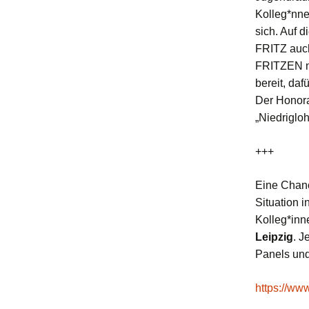
Kolleg*nne
sich. Auf d
FRITZ auch
FRITZEN ni
bereit, daf
Der Honor
„Niedriglo
+++
Eine Chanc
Situation 
Kolleg*inne
Leipzig
. J
Panels und
https://ww