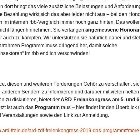
n dort bringt das viele zusätzliche Belastungen und Anforderun
ie Bezahlung wirkt sich das aber leider nicht aus – bei den Hono
 im internen rbb-Vergleich immer noch ganz hinten. Das wollen 
cht länger hinnehmen. Sie verlangen
angemessene Honorar
ür auch zu kämpfen. Wir unterstützen sie natürlich dabei und stel
arrahmen Programm muss dringend her, damit solche
hnsektoren“ im rbb endlich verschwinden!
e, diesen und weiteren Forderungen Gehör zu verschaffen, sic
in anderen Sendern zu informieren und darüber mit vielen netten
n zu diskutieren, bietet der
ARD-Freienkongress am 5. und 6. 
etzt ist auch das
Programm
raus – hier findet ihr den Überblick 
 Veranstaltungen sowie den Link zur Anmeldung.
w.ard-freie.de/ard-zdf-freienkongress-2019-das-programm#more