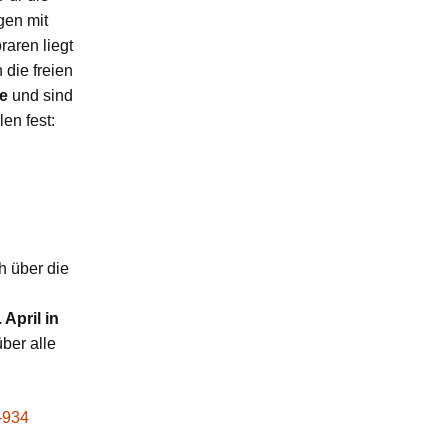
gen mit
raren liegt
die freien
e
und sind
len fest:
h über die
April in
über alle
-934