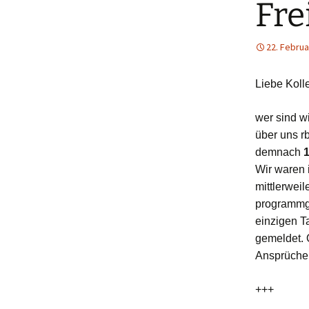
Fre
22. Februa
Liebe Koll
wer sind wi
über uns r
demnach
1
Wir waren 
mittlerwei
programmge
einzigen T
gemeldet. 
Ansprüch
+++