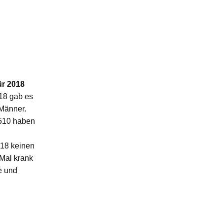
ür 2018
018 gab es
Männer.
 510 haben
018 keinen
Mal krank
e und