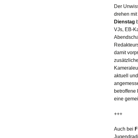
Der Unwis
drehen mit
Dienstag
b
VJs, EB-Ka
Abendschau
Redakteurs
damit vorp
zusätzlich
Kameraleut
aktuell un
angemessen
betroffene 
eine gemei
+++
Auch bei
F
Jugendradi