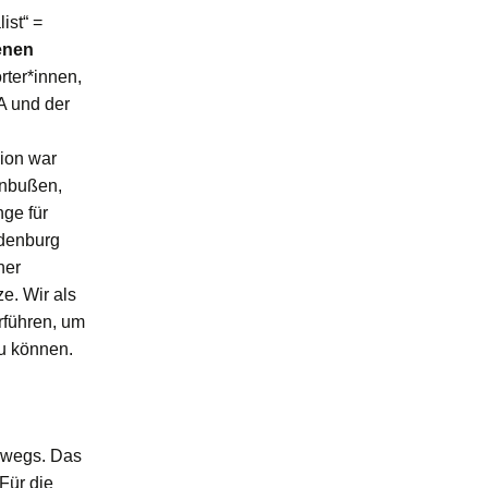
ist“ =
enen
ter*innen,
A und der
ion war
inbußen,
ge für
ndenburg
ner
e. Wir als
erführen, um
u können.
erwegs. Das
Für die