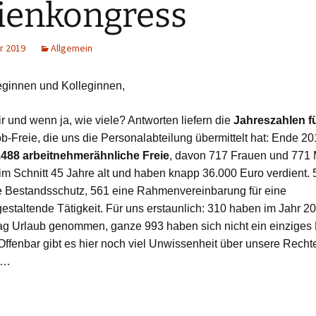
ienkongress
r 2019
Allgemein
eginnen und Kolleginnen,
r und wenn ja, wie viele? Antworten liefern die
Jahreszahlen f
bb-Freie, die uns die Personalabteilung übermittelt hat: Ende 2
488 arbeitnehmerähnliche Freie
, davon 717 Frauen und 771 
im Schnitt 45 Jahre alt und haben knapp 36.000 Euro verdient.
le Bestandsschutz, 561 eine Rahmenvereinbarung für eine
staltende Tätigkeit. Für uns erstaunlich: 310 haben im Jahr 2
ag Urlaub genommen, ganze 993 haben sich nicht ein einziges 
Offenbar gibt es hier noch viel Unwissenheit über unsere Recht
e…