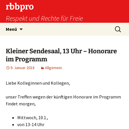
Zum
rbbpro
Inhalt
Respekt und Rechte für Freie
springen
Suchen
Menü
nach:
Kleiner Sendesaal, 13 Uhr – Honorare
im Programm
9. Januar 2018
Allgemein
Liebe Kolleginnen und Kollegen,
unser Treffen wegen der künftigen Honorare im Programm
findet morgen,
Mittwoch, 10.1.,
von 13-14 Uhr