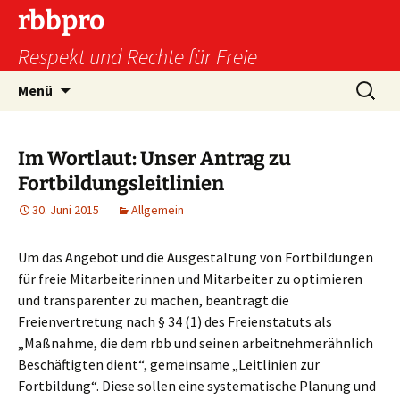
Zum
rbbpro
Inhalt
Respekt und Rechte für Freie
springen
Suchen
Menü
nach:
Im Wortlaut: Unser Antrag zu
Fortbildungsleitlinien
30. Juni 2015
Allgemein
Um das Angebot und die Ausgestaltung von Fortbildungen
für freie Mitarbeiterinnen und Mitarbeiter zu optimieren
und transparenter zu machen, beantragt die
Freienvertretung nach § 34 (1) des Freienstatuts als
„Maßnahme, die dem rbb und seinen arbeitnehmerähnlich
Beschäftigten dient“, gemeinsame „Leitlinien zur
Fortbildung“. Diese sollen eine systematische Planung und