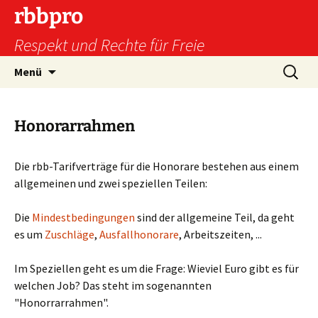
Zum
rbbpro
Inhalt
Respekt und Rechte für Freie
springen
Suchen
Menü
nach:
Honorarrahmen
Die rbb-Tarifverträge für die Honorare bestehen aus einem
allgemeinen und zwei speziellen Teilen:
Die
Mindestbedingungen
sind der allgemeine Teil, da geht
es um
Zuschläge
,
Ausfallhonorare
, Arbeitszeiten, ...
Im Speziellen geht es um die Frage: Wieviel Euro gibt es für
welchen Job? Das steht im sogenannten
"Honorrarrahmen".