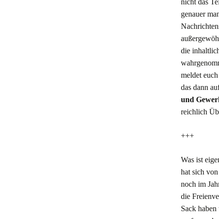
nicht das Te
genauer man 
Nachrichtens
außergewöhn
die inhaltli
wahrgenomme
meldet euch
das dann auf
und Gewer
reichlich Üb
+++
Was ist eig
hat sich von
noch im Jahr
die Freienve
Sack haben 