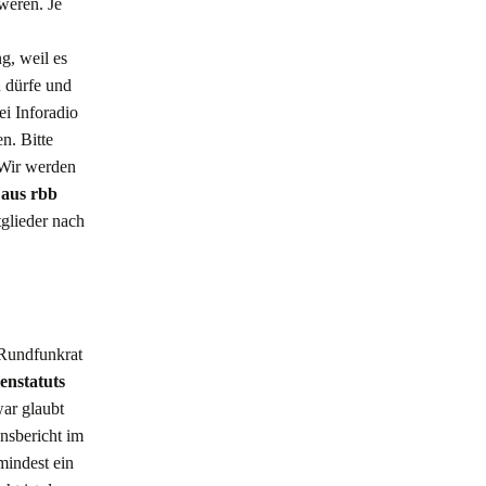
eren. Je
g, weil es
 dürfe und
ei Inforadio
n. Bitte
 Wir werden
 aus rbb
glieder nach
Rundfunkrat
enstatuts
war glaubt
nsbericht im
mindest ein