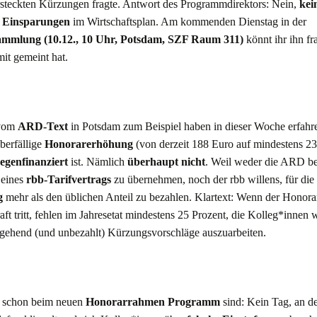
rsteckten Kürzungen fragte. Antwort des Programmdirektors: Nein,
kei
n Einsparungen
im Wirtschaftsplan. Am kommenden Dienstag in der
ammlung (10.12., 10 Uhr, Potsdam, SZF Raum 311)
könnt ihr ihn fr
it gemeint hat.
 vom
ARD-Text
in Potsdam zum Beispiel haben in dieser Woche erfahre
überfällige
Honorarerhöhung
(von derzeit 188 Euro auf mindestens 2
egenfinanziert
ist. Nämlich
überhaupt nicht
. Weil weder die ARD bere
 eines
rbb-Tarifvertrags
zu übernehmen, noch der rbb willens, für die
g
mehr als den üblichen Anteil zu bezahlen. Klartext: Wenn der Honor
aft tritt, fehlen im Jahresetat mindestens 25 Prozent, die Kolleg*innen
gehend (und unbezahlt) Kürzungsvorschläge auszuarbeiten.
 schon beim neuen
Honorarrahmen Programm
sind: Kein Tag, an d