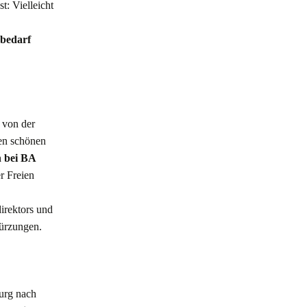
: Vielleicht
bedarf
 von der
en schönen
 bei BA
r Freien
irektors und
Kürzungen.
burg nach