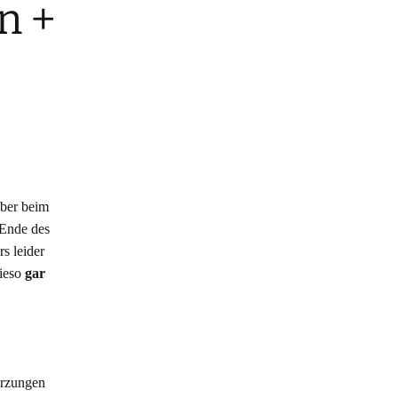
n +
aber beim
 Ende des
s leider
wieso
gar
ürzungen