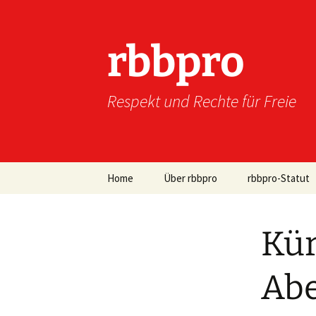
Zum
Inhalt
springen
rbbpro
Respekt und Rechte für Freie
Home
Über rbbpro
rbbpro-Statut
Kür
Abe