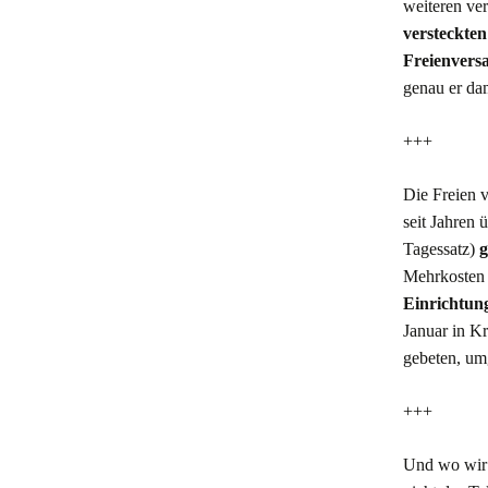
weiteren ve
versteckte
Freienvers
genau er dam
+++
Die Freien
seit Jahren 
Tagessatz)
g
Mehrkosten
Einrichtun
Januar in Kr
gebeten, um
+++
Und wo wir