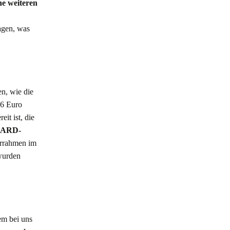
ne weiteren
agen, was
n, wie die
36 Euro
it ist, die
ARD-
arrahmen im
 wurden
em bei uns