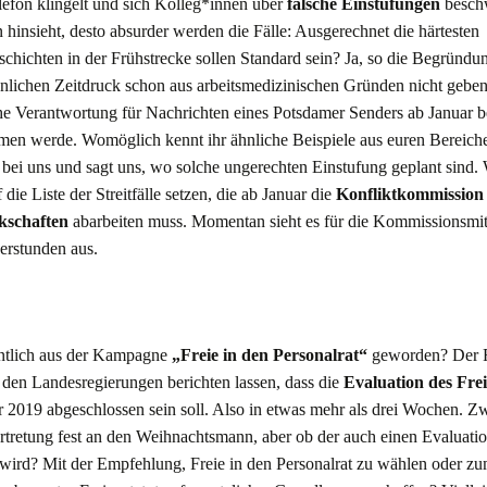
lefon klingelt und sich Kolleg*innen über
falsche Einstufungen
beschw
hinsieht, desto absurder werden die Fälle: Ausgerechnet die härtesten
chichten in der Frühstrecke sollen Standard sein? Ja, so die Begründun
lichen Zeitdruck schon aus arbeitsmedizinischen Gründen nicht geben
che Verantwortung für Nachrichten eines Potsdamer Senders ab Januar b
n werde. Womöglich kennt ihr ähnliche Beispiele aus euren Bereiche
 bei uns und sagt uns, wo solche ungerechten Einstufung geplant sind.
 die Liste der Streitfälle setzen, die ab Januar die
Konfliktkommission
kschaften
abarbeiten muss. Momentan sieht es für die Kommissionsmit
erstunden aus.
entlich aus der Kampagne
„Freie in den Personalrat“
geworden? Der 
 den Landesregierungen berichten lassen, dass die
Evaluation des Frei
 2019 abgeschlossen sein soll. Also in etwas mehr als drei Wochen. Z
rtretung fest an den Weihnachtsmann, aber ob der auch einen Evaluatio
wird? Mit der Empfehlung, Freie in den Personalrat zu wählen oder zu