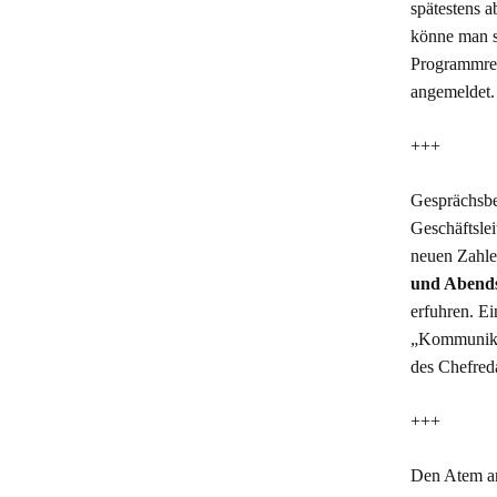
spätestens
könne man st
Programmrefo
angemeldet.
+++
Gesprächsbe
Geschäftsle
neuen Zahle
und Abend
erfuhren. Ei
„Kommunika
des Chefred
+++
Den Atem an