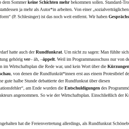
 ab dem Sommer
keine Schichten mehr
bekommen sollen. Standard-Trost
attdessen ja mehr als Autor*in arbeiten. Von einer „sozialverträglichen
rm“ (P. Schlesinger) ist das noch weit entfernt. Wir haben
Gesprächs
darf hatte auch der
Rundfunkrat
. Um nicht zu sagen: Man fühlte sich
itung gehörig
ver
– äh, –
äppelt
. Weil im Programmausschuss nur von d
n im Wirtschaftsplan die Rede war, und kein Wort über die
Kürzungen
schau
, von denen die Rundfunkrät*innen erst aus einem Protestbrief de
ne gute halbe Stunde debattierte der Rundfunkrat über diesen
tionsfehler“, am Ende wurden die
Entschuldigungen
des Programmd
akteurs angenommen. So wie der Wirtschaftsplan. Einschließlich der 
gehalten hat die Freienvertretung allerdings, als Rundfunkrat Schöne