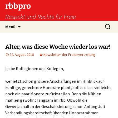
Zum
rbbpro
Inhalt
Respekt und Rechte für Freie
springen
Suchen
Menü
nach:
Alter, was diese Woche wieder los war!
24. August 2018
Newsletter der Freienvertretung
Liebe Kolleginnen und Kollegen,
wer jetzt schon größere Anschaffungen im Hinblick auf
künftige, gerechtere Honorare plant, sollte diese vielleicht
noch ein paar Monate zurückstellen. Denn die Mühlen
mahlen gewohnt langsam im rbb: Obwohl die
Gewerkschaften der Geschäftsleitung schon Anfang Juli
Verhandlungsbereitschaft über den Honorarrahmen