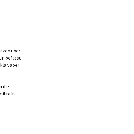
ützen über
un befasst
klar, aber
 die
mitteln