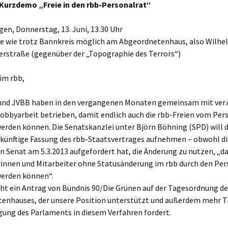
 Kurzdemo „Freie in den rbb-Personalrat“
n, Donnerstag, 13. Juni, 13.30 Uhr
e wie trotz Bannkreis möglich am Abgeordnetenhaus, also Wilh
rstraße (gegenüber der „Topographie des Terrors“)
 im rbb,
 und JVBB haben in den vergangenen Monaten gemeinsam mit ver.
obbyarbeit betrieben, damit endlich auch die rbb-Freien vom Per
erden können. Die Senatskanzlei unter Björn Böhning (SPD) will d
e künftige Fassung des rbb-Staatsvertrages aufnehmen – obwohl d
n Senat am 5.3.2013 aufgefordert hat, die Änderung zu nutzen, „d
rinnen und Mitarbeiter ohne Statusänderung im rbb durch den Per
werden können“.
ht ein Antrag von Bündnis 90/Die Grünen auf der Tagesordnung de
enhauses, der unsere Position unterstützt und außerdem mehr 
gung des Parlaments in diesem Verfahren fordert.