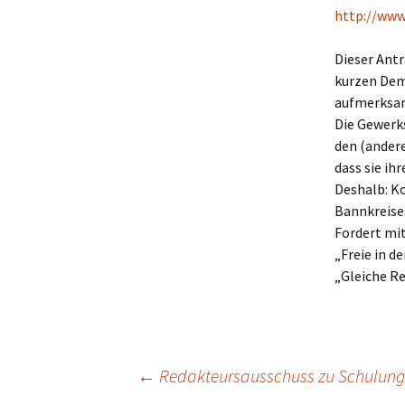
http://www
Dieser Antr
kurzen Dem
aufmerksa
Die Gewerks
den (andere
dass sie ih
Deshalb: K
Bannkreise
Fordert mit
„Freie in d
„Gleiche Re
Beitragsnavigation
←
Redakteursausschuss zu Schulun