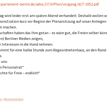
.parlament-berlin.de/ados/17/IIIPlen/vorgang/d17-1052.pdf
ag wird leider erst am späten Abend verhandelt. Deshalb wollen wi
onstration kurz vor Beginn der Plenarsitzung auf unser Anliegen
m machen.
chaften haben das Ihre getan – es wäre gut, die Freien selber kön
n) Berliner Medien zeigen,
re Interessen in die Hand nehmen.
ommt für eine halbe Stunde zum Abgeordnetenhaus, an den Rand 
s.
 uns:
en Personalrat“
chte für Freie – endlich!“
gs-Honoraren