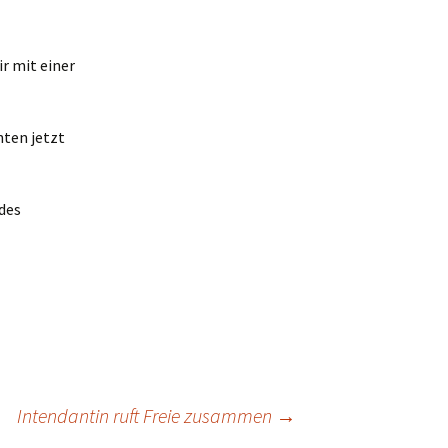
r mit einer
nten jetzt
des
Intendantin ruft Freie zusammen
→