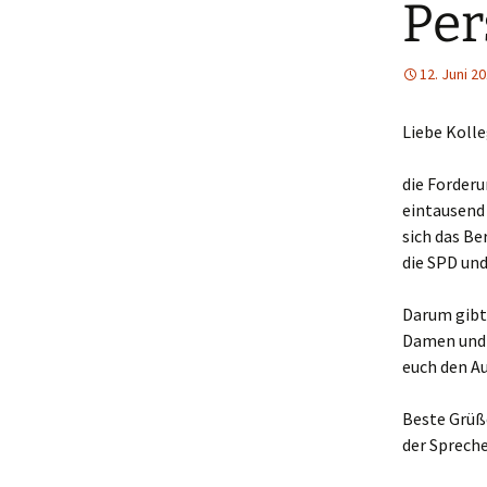
Per
12. Juni 2
Liebe Koll
die Forderu
eintausend 
sich das Be
die SPD und
Darum gibt
Damen und 
euch den Au
Beste Grüß
der Spreche