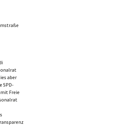
elmstraße
di
sonalrat
ies aber
ie SPD-
amit Freie
sonalrat
s
Transparenz