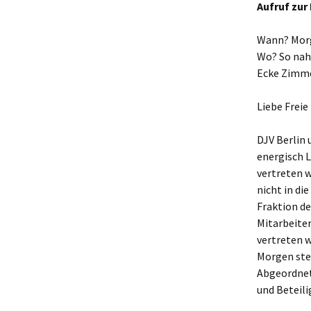
Aufruf zur
Wann? Morge
Wo? So nah
Ecke Zimme
Liebe Freie
DJV Berlin
energisch L
vertreten w
nicht in di
Fraktion de
Mitarbeite
vertreten 
Morgen ste
Abgeordnet
und Beteili