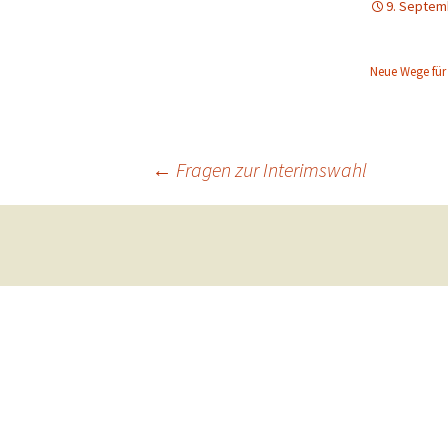
9. Septem
Neue Wege für
Beitragsnavigation
←
Fragen zur Interimswahl