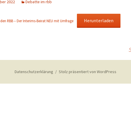
ber 2022
Debatte im rbb
Herunterladen
 den RBB – Der Interims-Beirat NEU mit Umfrage
Datenschutzerklärung
Stolz präsentiert von WordPress