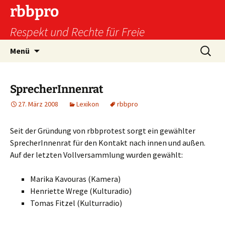
Zum
rbbpro
Inhalt
Respekt und Rechte für Freie
springen
Suchen
Menü
nach:
SprecherInnenrat
27. März 2008
Lexikon
rbbpro
Seit der Gründung von rbbprotest sorgt ein gewählter
SprecherInnenrat für den Kontakt nach innen und außen.
Auf der letzten Vollversammlung wurden gewählt:
Marika Kavouras (Kamera)
Henriette Wrege (Kulturadio)
Tomas Fitzel (Kulturradio)