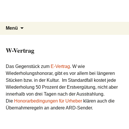
rbbpro
Zum
Inhalt
Respekt und Rechte für Freie
springen
Suchen
Menü
nach:
W-Vertrag
Das Gegenstück zum
E-Vertrag
. W wie
Wiederholungshonorar, gibt es vor allem bei längeren
Stücken bzw. in der Kultur. Im Standardfall kostet jede
Wiederholung 50 Prozent der Erstvergütung, nicht aber
innerhalb von drei Tagen nach der Ausstrahlung.
Die
Honorarbedingungen für Urheber
klären auch die
Übernahmeregeln an andere ARD-Sender.