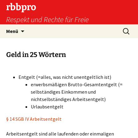
Zum
rbbpro
Inhalt
Respekt und Rechte für Freie
springen
Suchen
Menü
nach:
Geld in 25 Wörtern
Entgelt (=alles, was nicht unentgeltlich ist)
erwerbsmäßigen Brutto-Gesamtentgelt (=
selbständiges Einkommen und
nichtselbständiges Arbeitsentgelt)
Urlaubsentgelt
§ 14 SGB IV Arbeitsentgelt
Arbeitsentgelt sind alle laufenden oder einmaligen