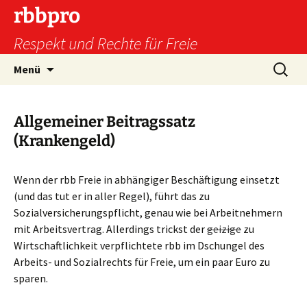
Zum
rbbpro
Inhalt
Respekt und Rechte für Freie
springen
Suchen
Menü
nach:
Allgemeiner Beitragssatz
(Krankengeld)
Wenn der rbb Freie in abhängiger Beschäftigung einsetzt
(und das tut er in aller Regel), führt das zu
Sozialversicherungspflicht, genau wie bei Arbeitnehmern
mit Arbeitsvertrag. Allerdings trickst der
geizige
zu
Wirtschaftlichkeit verpflichtete rbb im Dschungel des
Arbeits- und Sozialrechts für Freie, um ein paar Euro zu
sparen.