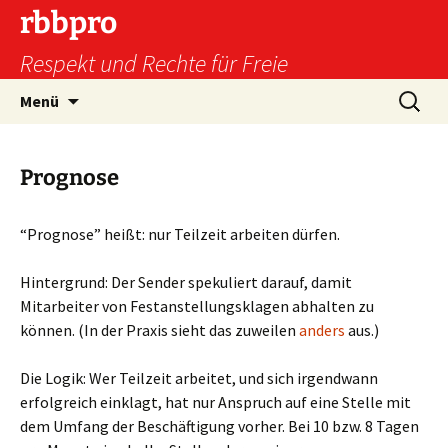
Zum
rbbpro
Inhalt
Respekt und Rechte für Freie
springen
Suchen
Menü
nach:
Prognose
“Prognose” heißt: nur Teilzeit arbeiten dürfen.
Hintergrund: Der Sender spekuliert darauf, damit
Mitarbeiter von Festanstellungsklagen abhalten zu
können. (In der Praxis sieht das zuweilen
anders
aus.)
Die Logik: Wer Teilzeit arbeitet, und sich irgendwann
erfolgreich einklagt, hat nur Anspruch auf eine Stelle mit
dem Umfang der Beschäftigung vorher. Bei 10 bzw. 8 Tagen