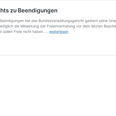
hts zu Beendigungen
eendigungen hat das Bundesverwaltungsgericht gestern seine Urteils
ediglich die Mitwirkung der Freienvertretung vor dem letzten Beschäft
Beschluss
n sollen Freie nicht haben. …
weiterlesen
des
Bundesverwaltungsgerichts
zu
Beendigungen